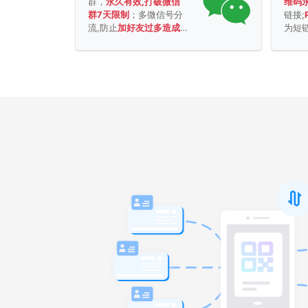
群，
永久有效,打破微信
维码
群7天限制
；多微信号分
链接;
流,防止
加好友过多造成
为短
封号